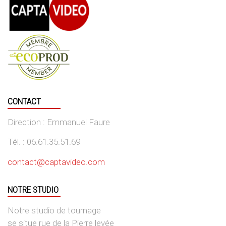
CONTACT
Direction : Emmanuel Faure
Tél. : 06.61.35.51.69
contact@captavideo.com
NOTRE STUDIO
Notre studio de tournage
se situe rue de la Pierre levée