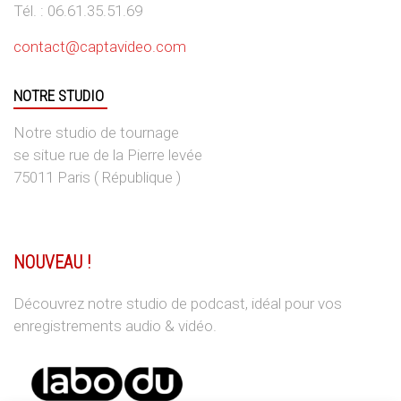
Tél. : 06.61.35.51.69
contact@captavideo.com
NOTRE STUDIO
Notre studio de tournage
se situe rue de la Pierre levée
75011 Paris ( République )
NOUVEAU !
Découvrez notre studio de podcast, idéal pour vos
enregistrements audio & vidéo.