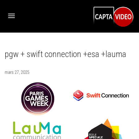
Activer/désactiver
pgw + swift connection +esa +lauma
navigation
mars 27, 2025