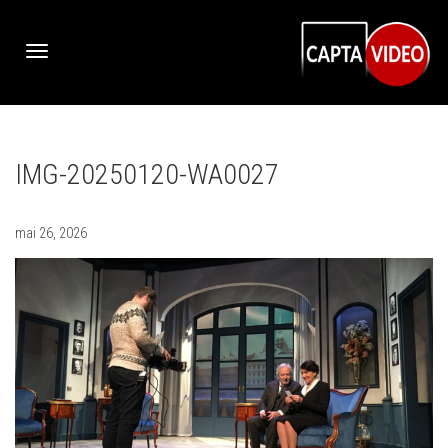
Activer/désactiver
IMG-20250120-WA0027
navigation
mai 26, 2026