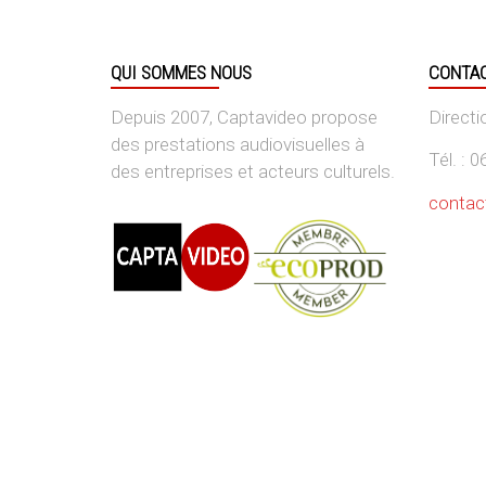
QUI SOMMES NOUS
CONTA
Depuis 2007, Captavideo propose
Direct
des prestations audiovisuelles à
Tél. : 
des entreprises et acteurs culturels.
contac