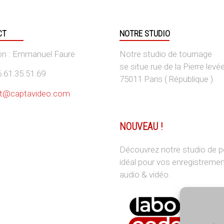
CT
NOTRE STUDIO
ion : Emmanuel Faure
Notre studio de tournage
se situe rue de la Pierre levé
06.61.35.51.69
75011 Paris ( République )
t@captavideo.com
NOUVEAU !
Découvrez notre studio de p
idéal pour vos enregistreme
audio & vidéo.