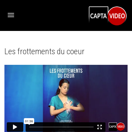
Activer/désactiver
Les frottements du coeur
navigation