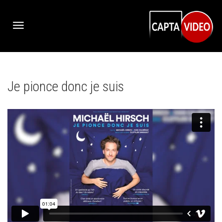
Activer/désactiver
Je pionce donc je suis
navigation